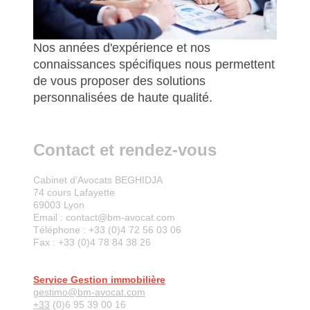
Nos années d'expérience et nos
connaissances spécifiques nous permettent
de vous proposer des solutions
personnalisées de haute qualité.
Contact et rendez-vous
Cabinet d'Avocats BEGHIDJA
74 cours Lafayette
69003
Lyon
Email : contact@bm-avocat.com
Téléphone : +33 (0)4 72 56 03 06
Fax : +33 (0)4 78 84 38 26
Service Gestion immobilière
gestimo@bm-avocat.com
+33
(0)6 95 39 00 16